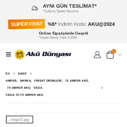
AYNI GÜN TESLİMAT*
* Çalışma Saatleri Boyunca
SÜPER FİYAT
%5*
İndirim Kodu:
AKU@2024
Online Siparişlerde Geçerli
* Asgari Sipariş Tutarı 5.000₺
EV
SHOP
AMPER
,
MARKA
,
FIRSAT ÜRÜNLERI
,
72 AMPER AKÜ
,
75 AMPER AKÜ
,
VEGA
VEGA 72-75 AMPER AKÜ