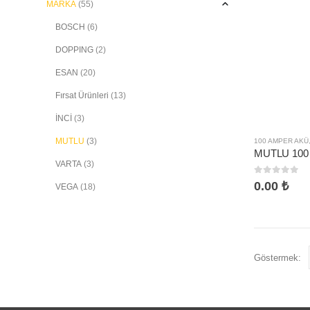
MARKA
(55)
BOSCH
(6)
DOPPING
(2)
ESAN
(20)
Fırsat Ürünleri
(13)
İNCİ
(3)
MUTLU
(3)
100 AMPER AKÜ
MUTLU 100
VARTA
(3)
0
5 üzerinden
0.00
₺
VEGA
(18)
Göstermek: