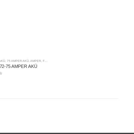
AKÜ
,
75 AMPER AKÜ
,
AMPER
,
FIRSAT ÜRÜNLERI
,
MARKA
,
MUTLU
72-75 AMPER AKÜ
nden