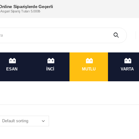
Online Siparişlerde Geçerli
* Asgari Sipariş Tutarı 5.000₺
ESAN
İNCİ
MUTLU
VARTA