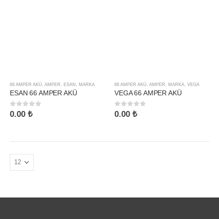
66 AMPER AKÜ
,
AMPER
,
ESAN
,
MARKA
66 AMPER AKÜ
,
AMPER
,
MARKA
,
VEGA
ESAN 66 AMPER AKÜ
VEGA 66 AMPER AKÜ
0
5 üzerinden
0
5 üzerinden
0.00
₺
0.00
₺