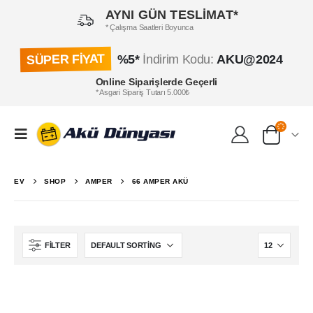
AYNI GÜN TESLİMAT*
* Çalışma Saatleri Boyunca
SÜPER FİYAT
%5*
İndirim Kodu:
AKU@2024
Online Siparişlerde Geçerli
* Asgari Sipariş Tutarı 5.000₺
EV
SHOP
AMPER
66 AMPER AKÜ
FILTER