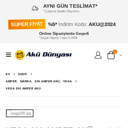
AYNI GÜN TESLİMAT*
* Çalışma Saatleri Boyunca
SÜPER FİYAT
%5*
İndirim Kodu:
AKU@2024
Online Siparişlerde Geçerli
* Asgari Sipariş Tutarı 5.000₺
EV
SHOP
AMPER
,
MARKA
,
200 AMPER AKÜ
,
VEGA
VEGA 200 AMPER AKÜ