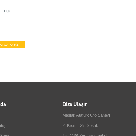
r eget,
A FAZLA OKU...
zda
Bize Ulaşın
Maslak Atatürk Oto Sanayi
tış
2. Kısım, 29. Sokak,
itikası
No: 1138 Sarıyer/İstanbul