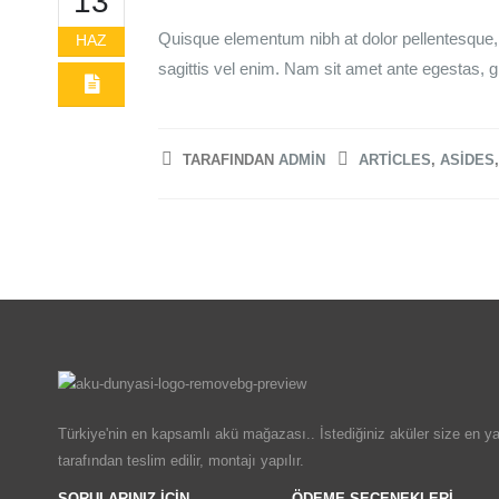
13
Quisque elementum nibh at dolor pellentesque, a
HAZ
sagittis vel enim. Nam sit amet ante egestas, g
TARAFINDAN
ADMIN
ARTICLES
,
ASIDES
Türkiye'nin en kapsamlı akü mağazası.. İstediğiniz aküler size en ya
tarafından teslim edilir, montajı yapılır.
SORULARINIZ İÇIN
ÖDEME SEÇENEKLERI