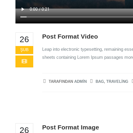
Post Format Video
26
Leap into electronic typesetting, remaining ess
ŞUB
sheets containing Lorem Ipsum passages more r
TARAFINDAN
ADMIN
BAG
,
TRAVELING
Post Format Image
26