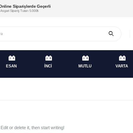
Online Siparişlerde Geçerli
* Asgari Sipariş Tutarı 5.000₺
ESAN
İNCİ
MUTLU
VARTA
it or delete it, then start writing!