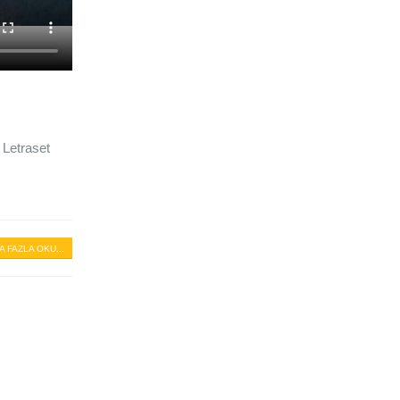
 Letraset
A FAZLA OKU...