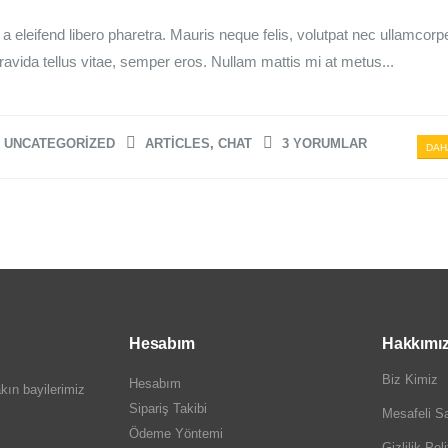
 eleifend libero pharetra. Mauris neque felis, volutpat nec ullamcorpe
ravida tellus vitae, semper eros. Nullam mattis mi at metus...
,
UNCATEGORIZED
ARTICLES
,
CHAT
3 YORUMLAR
DAH
Hesabım
Hakkımı
Biz Kimiz
Hesabım
kın bayilerimiz
Sipariş Takibi
Mesafeli Sa
Ödeme Yöntemi
Gizlilik Pol