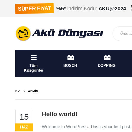
SÜPER FİYAT
%5*
İndirim Kodu:
AKU@2024
Tüm
BOSCH
DOPPING
Kategoriler
EV
ADMIN
Hello world!
15
Welcome to WordPress. This is your first post. Ed
HAZ