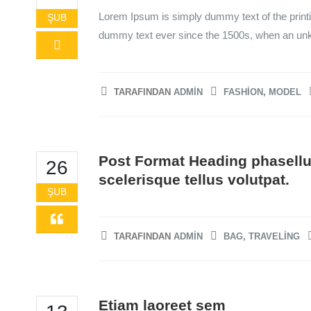
Lorem Ipsum is simply dummy text of the printi
ŞUB
dummy text ever since the 1500s, when an unkn
TARAFINDAN
ADMIN
FASHION
,
MODEL
Post Format Heading phasellu
26
scelerisque tellus volutpat.
ŞUB
TARAFINDAN
ADMIN
BAG
,
TRAVELING
Etiam laoreet sem