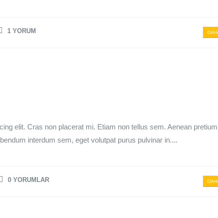
1 YORUM
DAH
cing elit. Cras non placerat mi. Etiam non tellus sem. Aenean pretium
bibendum interdum sem, eget volutpat purus pulvinar in....
0 YORUMLAR
DAH