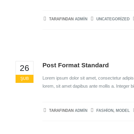
TARAFINDAN
ADMIN
UNCATEGORIZED
Post Format Standard
26
Lorem ipsum dolor sit amet, consectetur adipis
ŞUB
lorem, sit amet dapibus ante mollis a. Integer 
TARAFINDAN
ADMIN
FASHION
,
MODEL