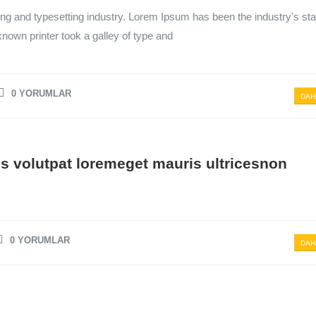
ng and typesetting industry. Lorem Ipsum has been the industry's st
own printer took a galley of type and
0 YORUMLAR
DAH
s volutpat loremeget mauris ultricesnon
0 YORUMLAR
DAH